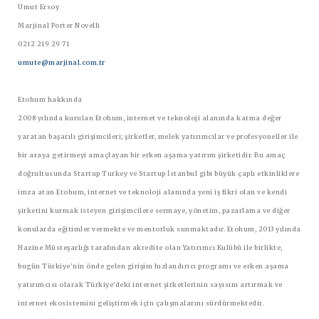
Umut Ersoy
Marjinal Porter Novelli
0212 219 29 71
umute@marjinal.com.tr
Etohum hakkında
2008 yılında kurulan Etohum, internet ve teknoloji alanında katma değer
yaratan başarılı girişimcileri; şirketler, melek yatırımcılar ve profesyoneller ile
bir araya getirmeyi amaçlayan bir erken aşama yatırım şirketidir. Bu amaç
doğrultusunda Startup Turkey ve Startup İstanbul gibi büyük çaplı etkinliklere
imza atan Etohum, internet ve teknoloji alanında yeni iş fikri olan ve kendi
şirketini kurmak isteyen girişimcilere sermaye, yönetim, pazarlama ve diğer
konularda eğitimler vermekte ve mentorluk sunmaktadır. Etohum, 2013 yılında
Hazine Müsteşarlığı tarafından akredite olan Yatırımcı Kulübü ile birlikte,
bugün Türkiye'nin önde gelen girişim hızlandırıcı programı ve erken aşama
yatırımcısı olarak Türkiye'deki internet şirketlerinin sayısını artırmak ve
internet ekosistemini geliştirmek için çalışmalarını sürdürmektedir.