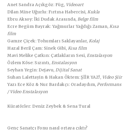
Anet Sandra Açıkgöz: Füg,
Videoart
Dilan Mine Uğurlu: Fırtına Habercisi,
Kukla
Ebru Aksoy: İki Dudak Arasında,
Belge film
Ecre Begüm Bayrak: Yağmurlar Yağdığı Zaman,
Kısa
film
Gamze Çiçek: Tohumları Saklayanlar,
Kolaj
Hazal Beril Çam: Sinek Gibi,
Kısa film
Mavi Melike Çatkın: Çatlakların Sesi,
Enstalasyon
Özlem Köse: Sızıntı,
Enstalasyon
Seyhan Yegin: Dejavu,
Dijital Sanat
Suhan Lalettayin & Hakan Öktem: ŞİİR YAZ!,
Video Şiir
Yazı Ece Köz & Nur Bardakçı: Oradaydım,
Performans
/ Video Enstalasyon
Küratörler:
Deniz Zeybek & Sena Tural
Genç Sanatçı Fonu nasıl ortaya çıktı?