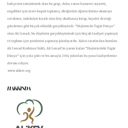
bahçesini temizlemek olan bu grup, daha sonra huzurevi ziyareti,
engelliler için mavi kapak toplama, ilköğretim öğrencilerine okumayı
sevdirme, imkânları kısıtlı olan köy okullarına kitap, kıyafet desteği
gönderme gibi birçok etkinlik gerçekleştirdi. “Düşlerinde Özgür Dünya”
olan Ali İsmail, bu düşlerini gerçekleştirmek için birçok faaliyet yapmıştı
ve toplum için yenilerini yapmayı planlıyordu. Ailesi tarafından kurulan
Ali İsmail Korkmaz Vakfı, Ali İsmail'in yarım kalan “Düşlerindeki Özgür
Dünya” için yola çıktı ve bu amaçla 2014 yılından bu yana faaliyetlerine
devam ediyor.
www.alikev.org
HAKKINDA