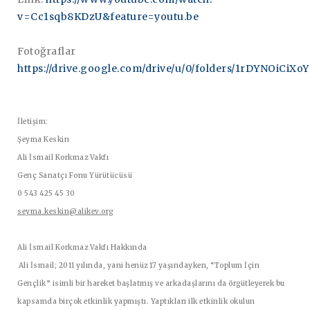
v=Cc1sqb8KDzU&feature=youtu.be
Fotoğraflar
https://drive.google.com/drive/u/0/folders/1rDYNOi
İletişim:
Şeyma Keskin
Ali İsmail Korkmaz Vakfı
Genç Sanatçı Fonu Yürütücüsü
0 543 425 45 30
seyma.keskin@alikev.org
Ali İsmail Korkmaz Vakfı Hakkında
Ali İsmail; 2011 yılında, yani henüz 17 yaşındayken, “Toplum İçin
Gençlik” isimli bir hareket başlatmış ve arkadaşlarını da örgütleyerek bu
kapsamda birçok etkinlik yapmıştı. Yaptıkları ilk etkinlik okulun