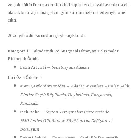
ve çok kültürlü mirasını farklı disiplinlerden yaklaşımlarla ele
alarak bu araştırma geleneğini sürdürmeleri nedeniyle öne
çıktı.
2026 yılı ödül sonuçları şöyle açıklandı:
Kategori 1 – Akademik ve Kurgusal Olmayan Çalışmalar
Birincilik Ödülü
Fatih Artvinli
–
Sanatoryum Adaları
Jüri Özel Ödülleri
Meri Çevik Simyonidis
–
Adanın İnsanları, Kimler Geldi
Kimler Geçti: Büyükada, Heybeliada, Burgazada,
Kınalıada
İpek Böke
–
Fayton Tartışmaları Çerçevesinde
1980'lerden Günümüze Büyükada'da Değişim ve
Dönüşüm
Robert Schild
–
Burgazadası... Canlı Bir Etnografik