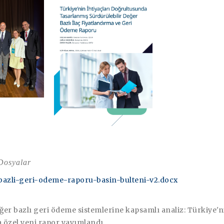
 Dosyalar
bazli-geri-odeme-raporu-basin-bulteni-v2.docx
er bazlı geri ödeme sistemlerine kapsamlı analiz: Türkiye'n
a özel yeni rapor yayımlandı