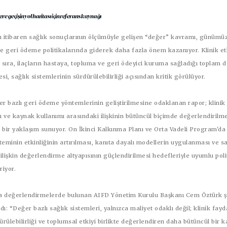
re geçişin yol haritası için referans kaynağı
an itibaren sağlık sonuçlarının ölçümüyle gelişen “değer” kavramı, günümüz
e geri ödeme politikalarında giderek daha fazla önem kazanıyor. Klinik etk
 sıra, ilaçların hastaya, topluma ve geri ödeyici kuruma sağladığı toplam 
si, sağlık sistemlerinin sürdürülebilirliği açısından kritik görülüyor.
r bazlı geri ödeme yöntemlerinin geliştirilmesine odaklanan rapor; klinik
ı ve kaynak kullanımı arasındaki ilişkinin bütüncül biçimde değerlendirilm
k bir yaklaşım sunuyor. On İkinci Kalkınma Planı ve Orta Vadeli Program'da
eminin etkinliğinin artırılması, kanıta dayalı modellerin uygulanması ve sa
lişkin değerlendirme altyapısının güçlendirilmesi hedefleriyle uyumlu poli
riyor.
a değerlendirmelerde bulunan
AIFD Yönetim Kurulu Başkanı Cem Öztürk
ş
dı: “Değer bazlı sağlık sistemleri, yalnızca maliyet odaklı değil; klinik fayd
ülebilirliği ve toplumsal etkiyi birlikte değerlendiren daha bütüncül bir 