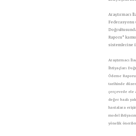
Araştırmacı İl
Federasyonu (
Doğrultusunda
Raporu” kamuo
sistemlerine i
Araştırmacı İla
İhtiyaçları Doğ
Ödeme Raporu”,
tarihinde düze
çerçevede ele 
değer bazlı yak
hastalara erişi
model ihtiyacı
yönelik önerile