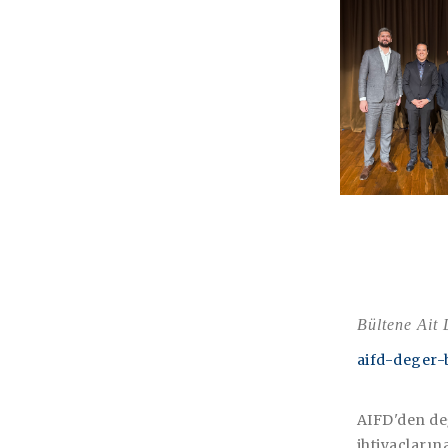
Bültene Ait
aifd-deger-
AIFD'den değ
ihtiyaçların