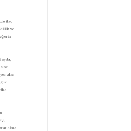
de ilaç
ililik ve
değerin
 fayda,
esine
 yer alan
ğlık
tika
u
ayı,
karar alma