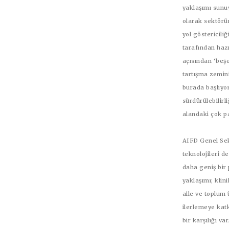
yaklaşımı sunuy
olarak sektörü
yol göstericili
tarafından hazı
açısından ‘beşe
tartışma zemini
burada başlıyor
sürdürülebilirl
alandaki çok p
AIFD Genel Sek
teknolojileri d
daha geniş bir 
yaklaşımı; klin
aile ve toplum 
ilerlemeye kat
bir karşılığı v