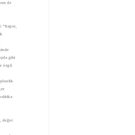
 hem de
i: “Rapor,
ik
n
sinde
ayda gibi
ye özgü
 yönelik
ğer
olitika
, değer