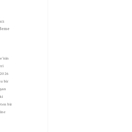
arı
Ödeme
e'nin
ri
 2026
u bir
aşan
ki
eten bir
ğine