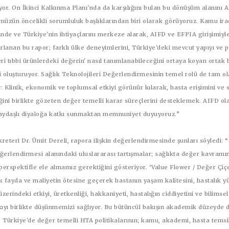
or. On İkinci Kalkınma Planı'nda da karşılığını bulan bu dönüşüm alanını 
müzün öncelikli sorumluluk başlıklarından biri olarak görüyoruz. Kamu ira
ğinde ve Türkiye'nin ihtiyaçlarını merkeze alarak, AIFD ve EFPIA girişimiy
rlanan bu rapor; farklı ülke deneyimlerini, Türkiye'deki mevcut yapıyı ve 
ri tıbbi ürünlerdeki değerin' nasıl tanımlanabileceğini ortaya koyan ortak 
 oluşturuyor. Sağlık Teknolojileri Değerlendirmesinin temel rolü de tam o
: Klinik, ekonomik ve toplumsal etkiyi görünür kılarak, hasta erişimini ve 
iğini birlikte gözeten değer temelli karar süreçlerini desteklemek. AIFD ol
aydaşlı diyaloğa katkı sunmaktan memnuniyet duyuyoruz.”
reteri Dr. Ümit Dereli
, rapora ilişkin değerlendirmesinde şunları söyledi: 
eğerlendirmesi alanındaki uluslararası tartışmalar; sağlıkta değer kavramı
perspektifle ele almamız gerektiğini gösteriyor. ‘Value Flower / Değer Çiç
ik fayda ve maliyetin ötesine geçerek hastanın yaşam kalitesini, hastalık y
üzerindeki etkiyi, üretkenliği, hakkaniyeti, hastalığın ciddiyetini ve bilimsel
kıyı birlikte düşünmemizi sağlıyor. Bu bütüncül bakışın akademik düzeyde 
ar. Türkiye'de değer temelli HTA politikalarının; kamu, akademi, hasta temsil