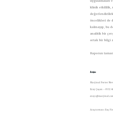
uygulamaları v
klinik etkilili
değerlendirilir
öncelikleri de 
kalmayıp, bu d
analitik bir çe
ortak bir bilgi
Raporun tamam
İletişim
Marjinal Porter Nov
Eray Çoşan – 0532 4
erayc@marjinal.co
Araştırmacı İlaç Fi