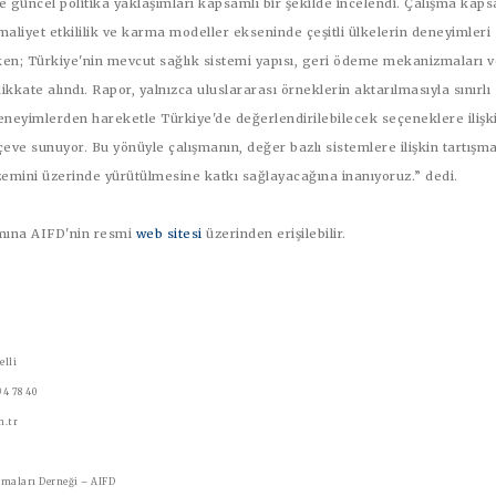
e güncel politika yaklaşımları kapsamlı bir şekilde incelendi. Çalışma kap
k, maliyet etkililik ve karma modeller ekseninde çeşitli ülkelerin deneyimleri
ken; Türkiye'nin mevcut sağlık sistemi yapısı, geri ödeme mekanizmaları ve
dikkate alındı. Rapor, yalnızca uluslararası örneklerin aktarılmasıyla sınırlı
eneyimlerden hareketle Türkiye'de değerlendirilebilecek seçeneklere ilişk
rçeve sunuyor. Bu yönüyle çalışmanın, değer bazlı sistemlere ilişkin tartışma
 zemini üzerinde yürütülmesine katkı sağlayacağına inanıyoruz.” dedi.
ına AIFD'nin resmi
web sitesi
üzerinden erişilebilir.
elli
94 78 40
m.tr
rmaları Derneği – AIFD