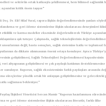
nelleri ve sektörün ortak katkısıyla şekillenmesi, hem bilimsel sağlamlık
k açısından kritik önem taşıyor”
 Doç. Dr. Elif Hilal Vural,
rapora ilişkin değerlendirmesinde şunları söyled
atlandırma ve geri ödeme sistemlerine ilişkin uluslararası deneyimleri klin
yet etkililik ve karma modeller ekseninde değerlendirerek Türkiye açısında
aklaşımlara ışık tutuyor. Çalışmada, sağlık teknolojilerinin değerlendirilme
t unsurlarının değil, hasta sonuçları, sağlık sistemine katkı ve toplumsal f
yutlarının da dikkate alınmasının önemi ortaya konuluyor. Ayrıca Türkiye'
vesinin geliştirilmesi, Sağlık Teknolojileri Değerlendirmesi kapasitesinin
, veri altyapısının geliştirilmesi ve çok paydaşlı katılımın desteklenmesine
er sunuluyor. Raporun, sağlık ekosisteminin farklı paydaşları arasında de
lma süreçlerine yönelik ortak bir anlayışın geliştirilmesine ve gelecekteki p
katkı sağlaması bekleniyor.”
aydaş İlişkileri Yöneticisi Sercan Mamir
''Raporun hazırlanması sürecinde
ırma ve geri ödeme sistemlerine ilişkin uluslararası literatür, farklı ülke