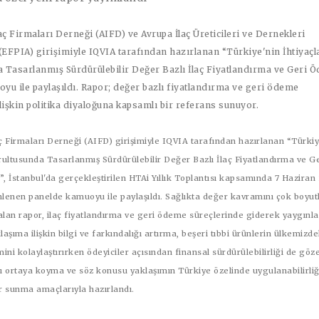
aç Firmaları Derneği (AIFD) ve Avrupa İlaç Üreticileri ve Dernekleri
EFPIA) girişimiyle IQVIA tarafından hazırlanan “Türkiye'nin İhtiyaçl
 Tasarlanmış Sürdürülebilir Değer Bazlı İlaç Fiyatlandırma ve Geri 
yu ile paylaşıldı. Rapor; değer bazlı fiyatlandırma ve geri ödeme
lişkin politika diyaloğuna kapsamlı bir referans sunuyor.
ç Firmaları Derneği (AIFD) girişimiyle IQVIA tarafından hazırlanan “Türkiy
rultusunda Tasarlanmış Sürdürülebilir Değer Bazlı İlaç Fiyatlandırma ve Ge
 İstanbul'da gerçekleştirilen HTAi Yıllık Toplantısı kapsamında 7 Haziran
nlenen panelde kamuoyu ile paylaşıldı. Sağlıkta değer kavramını çok boyutl
alan rapor, ilaç fiyatlandırma ve geri ödeme süreçlerinde giderek yaygınl
laşıma ilişkin bilgi ve farkındalığı artırma, beşeri tıbbi ürünlerin ülkemizde
mini kolaylaştırırken ödeyiciler açısından finansal sürdürülebilirliği de göz
nı ortaya koyma ve söz konusu yaklaşımın Türkiye özelinde uygulanabilirli
r sunma amaçlarıyla hazırlandı.