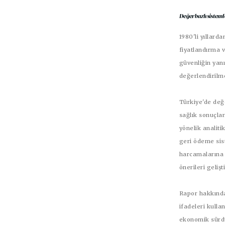
Değer bazlı sistemle
1980'li yıllard
fiyatlandırma v
güvenliğin yanı
değerlendirilme
Türkiye'de değe
sağlık sonuçlar
yönelik analiti
geri ödeme sist
harcamalarına i
önerileri gelişti
Rapor hakkınd
ifadeleri kullan
ekonomik sürdür