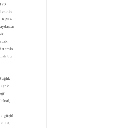
AIFD
desinin
le IQVIA
paydaşlar
bir
larak
sistemin
arak bu
“Sağlık
nı çok
eği'
ükünü,
de güçlü
cileri,