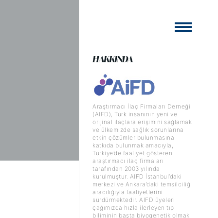
HAKKINDA
Araştırmacı İlaç Firmaları Derneği
(AIFD), Türk insanının yeni ve
orijinal ilaçlara erişimini sağlamak
ve ülkemizde sağlık sorunlarına
etkin çözümler bulunmasına
katkıda bulunmak amacıyla,
Türkiye’de faaliyet gösteren
araştırmacı ilaç firmaları
tarafından 2003 yılında
kurulmuştur. AIFD İstanbul’daki
merkezi ve Ankara’daki temsilciliği
aracılığıyla faaliyetlerini
sürdürmektedir. AIFD üyeleri
çağımızda hızla ilerleyen tıp
biliminin başta biyogenetik olmak