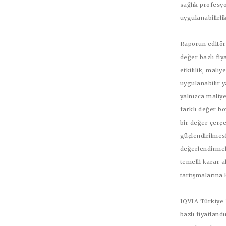
sağlık profesyo
uygulanabilirli
Raporun editörü
değer bazlı fiy
etkililik, mali
uygulanabilir y
yalnızca maliye
farklı değer bo
bir değer çerçe
güçlendirilmesi
değerlendirmel
temelli karar a
tartışmalarına 
IQVIA Türkiye P
bazlı fiyatland