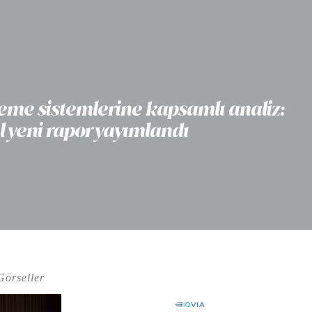
deme sistemlerine kapsamlı analiz:
l yeni rapor yayımlandı
Görseller