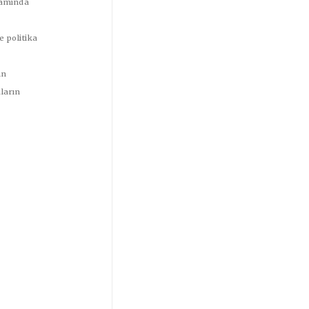
samında
 politika
in
ların