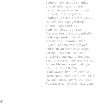
üzere bir çok alanda sunduğu
olanaklardan yararlanarak
geliştirilen yenilikçi ve orijinal
ürünlerin insan yaşamını
uzattığını, kalitesini artırdığını ve
toplum için değer yarattığını
bilerek faaliyetlerinde
yenilikçiliğe odaklanırlar.
Çalışmalarını dürüstlük, şeffaflık
ve hesap verebilir olmak
temelinde sürdürürler. AIFD
üyeleri, insanlarımızın yaşam
kalitesini yükseltmek ve sağlık
sorunlarına çözüm sunmak
öncelikli olmak üzere, topluma
karşı tüm sorumluluklarını eksiksiz
bir şekilde yerine getirmek için
çalışırlar. AIFD, IFPMA
(Uluslararası İlaç Üreticileri ve
Dernekleri Federasyonu) ve EFPIA
(Avrupa İlaç Sanayi ve Dernekleri
Federasyonu) üyesi bir kuruluştur.
in