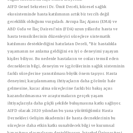
AIFD Genel Sekreteri Dr. Ümit Dereli, küresel sağlık
ekosisteminde hasta katılımının artık bir tercih değil
gereklilik olduğunu vurguladı. Avrupa İlaç Ajansı (EMA) ve
ABD Gıda ve İlaç Dairesi'nin (FDA) uzun yıllardır hasta ve
hasta temsilcilerinin düzenleyici süreçlere sistematik
katılımını desteklediğini hatırlatan Dereli, “Bir hastalıkla
yaşamanın ne anlama geldiğini en iyi o deneyimi yaşayan
kişiler biliyor. Bu nedenle hastaların ve onları temsil eden
derneklerin bilgi, deneyim ve içgörülerinin sağlık sisteminin
farklı süreçlerine yansıtılması büyük önem taşıyor. Hasta
deneyimi; karşılanmamış ihtiyaçların daha görünür hale
gelmesine, karar alma süreçlerine farklı bir bakış açısı
kazandırılmasına ve araştırmaların gerçek yaşam
ihtiyaçlarıyla daha güçlü şekilde buluşmasına katkı sağlıyor.
AIFD olarak 2020 yılından bu yana yürüttüğümüz Hasta
Dernekleri Gelişim Akademisi ile hasta derneklerinin bu
süreçlere daha etkin katkı sunabilecek bilgi ve kurumsal
kapasiteye ulaşmalarını destekliyoruz. İstanbul Üniversitesi-