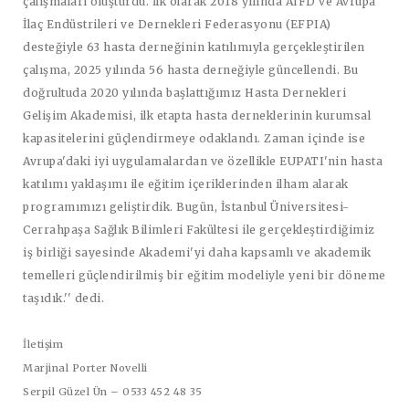
çalışmaları oluşturdu. İlk olarak 2018 yılında AIFD ve Avrupa
İlaç Endüstrileri ve Dernekleri Federasyonu (EFPIA)
desteğiyle 63 hasta derneğinin katılımıyla gerçekleştirilen
çalışma, 2025 yılında 56 hasta derneğiyle güncellendi. Bu
doğrultuda 2020 yılında başlattığımız Hasta Dernekleri
Gelişim Akademisi, ilk etapta hasta derneklerinin kurumsal
kapasitelerini güçlendirmeye odaklandı. Zaman içinde ise
Avrupa'daki iyi uygulamalardan ve özellikle EUPATI'nin hasta
katılımı yaklaşımı ile eğitim içeriklerinden ilham alarak
programımızı geliştirdik. Bugün, İstanbul Üniversitesi-
Cerrahpaşa Sağlık Bilimleri Fakültesi ile gerçekleştirdiğimiz
iş birliği sayesinde Akademi'yi daha kapsamlı ve akademik
temelleri güçlendirilmiş bir eğitim modeliyle yeni bir döneme
taşıdık.'' dedi.
İletişim
Marjinal Porter Novelli
Serpil Güzel Ün – 0533 452 48 35