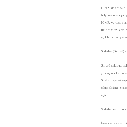
DDoS smurf saldırı
bilgisayarları pin
ICMP, verilerin a
ilettiğini izliyo
açıklarından yarar
Şirinler (Smurf) s
Smurf saldırısı a
yaklaşımı kullanan
Saldırı, eyalet ça
sıkışıklığına ned
açtı.
Şirinler saldırısı 
İnternet Kontrol 