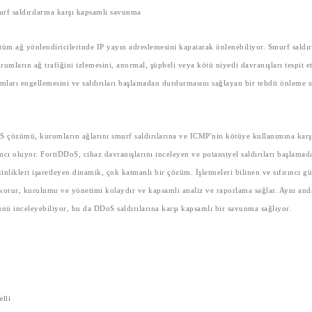
rf saldırılarına karşı kapsamlı savunma
 tüm ağ yönlendiricilerinde IP yayın adreslemesini kapatarak önlenebiliyor. Smurf saldır
umların ağ trafiğini izlemesini, anormal, şüpheli veya kötü niyetli davranışları tespit e
mları engellemesini ve saldırıları başlamadan durdurmasını sağlayan bir tehdit önleme st
S çözümü, kurumların ağlarını smurf saldırılarına ve ICMP'nin kötüye kullanımına kar
mcı oluyor. FortiDDoS, cihaz davranışlarını inceleyen ve potansiyel saldırıları başlama
kinlikleri işaretleyen dinamik, çok katmanlı bir çözüm. İşletmeleri bilinen ve sıfırıncı g
ı korur, kurulumu ve yönetimi kolaydır ve kapsamlı analiz ve raporlama sağlar. Aynı an
ünü inceleyebiliyor, bu da DDoS saldırılarına karşı kapsamlı bir savunma sağlıyor.
velli