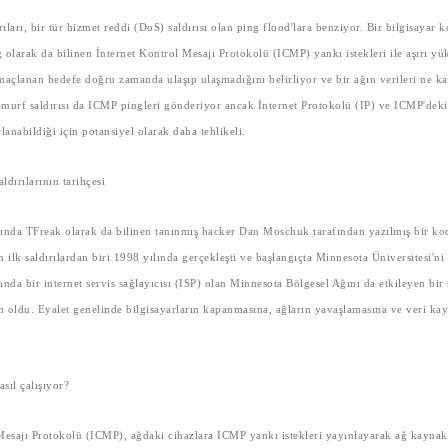
ları, bir tür hizmet reddi (DoS) saldırısı olan ping flood'lara benziyor. Bir bilgisayar k
g olarak da bilinen İnternet Kontrol Mesajı Protokolü (ICMP) yankı istekleri ile aşırı yü
maçlanan hedefe doğru zamanda ulaşıp ulaşmadığını belirliyor ve bir ağın verileri ne ka
r. Smurf saldırısı da ICMP pingleri gönderiyor ancak İnternet Protokolü (IP) ve ICMP'dek
lanabildiği için potansiyel olarak daha tehlikeli.
aldırılarının tarihçesi
slında TFreak olarak da bilinen tanınmış hacker Dan Moschuk tarafından yazılmış bir ko
 ilk saldırılardan biri 1998 yılında gerçekleşti ve başlangıçta Minnesota Üniversitesi'ni 
pında bir internet servis sağlayıcısı (ISP) olan Minnesota Bölgesel Ağını da etkileyen bir 
en oldu. Eyalet genelinde bilgisayarların kapanmasına, ağların yavaşlamasına ve veri ka
nasıl çalışıyor?
Mesajı Protokolü (ICMP), ağdaki cihazlara ICMP yankı istekleri yayınlayarak ağ kaynakla