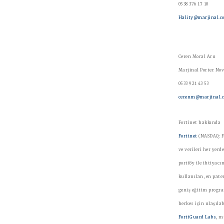
0538 376 17 10
Hality@marjinal.c
Ceren Moral Aru
Marjinal Porter N
0533 921 43 53
cerenm@marjinal.
Fortinet hakkında
Fortinet
(NASDAQ: FT
ve verileri her ye
portföy ile ihtiyac
kullanılan, en pate
geniş eğitim progr
herkes için ulaşıla
FortiGuard Labs
, m