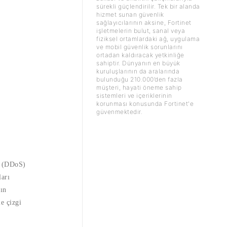
sürekli güçlendirilir. Tek bir alanda
hizmet sunan güvenlik
sağlayıcılarının aksine, Fortinet
işletmelerin bulut, sanal veya
fiziksel ortamlardaki ağ, uygulama
ve mobil güvenlik sorunlarını
ortadan kaldıracak yetkinliğe
sahiptir. Dünyanın en büyük
kuruluşlarının da aralarında
bulunduğu 210.000’den fazla
müşteri, hayati öneme sahip
sistemleri ve içeriklerinin
korunması konusunda Fortinet'e
güvenmektedir.
di (DDoS)
ları
ın
le çizgi