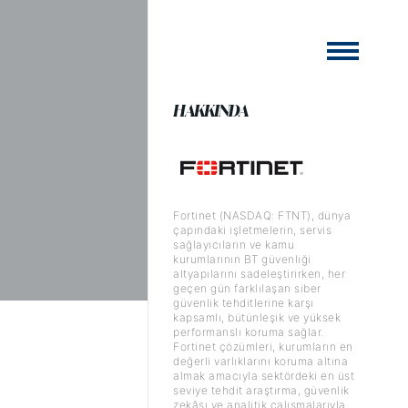
HAKKINDA
Fortinet (NASDAQ: FTNT), dünya
çapındaki işletmelerin, servis
sağlayıcıların ve kamu
kurumlarının BT güvenliği
altyapılarını sadeleştirirken, her
geçen gün farklılaşan siber
güvenlik tehditlerine karşı
kapsamlı, bütünleşik ve yüksek
performanslı koruma sağlar.
Fortinet çözümleri, kurumların en
değerli varlıklarını koruma altına
almak amacıyla sektördeki en üst
seviye tehdit araştırma, güvenlik
zekâsı ve analitik çalışmalarıyla