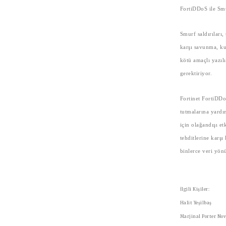
FortiDDoS ile Smu
Smurf saldırıları,
karşı savunma, kur
kötü amaçlı yazılı
gerektiriyor.
Fortinet FortiDDo
tutmalarına yardı
için olağandışı et
tehditlerine karş
binlerce veri yön
İlgili Kişiler:
Halit Yeşilbaş
Marjinal Porter No