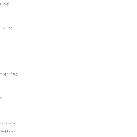
r ICMP
alışamaz
ın
.
Bu spoofing
or.
durduğunda
steği alan