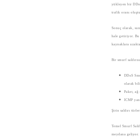
yükleyen bir DDoS 
trafik oranı oluş
Sonuç olarak, sunu
hale getiriyor. Bu
kaynaklara uzaktan
Bir smurf saldırıs
DDoS Smur
olarak bil
Paket, ağ
ICMP yankı
Şirin saldırı türle
Temel Smurf Saldı
meydana geliyor. 