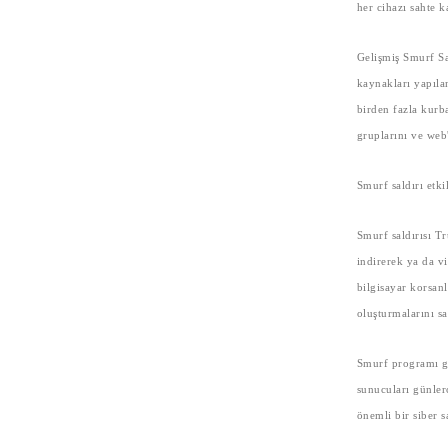
her cihazı sahte 
Gelişmiş Smurf Sal
kaynakları yapıla
birden fazla kurb
gruplarını ve web
Smurf saldırı etki
Smurf saldırısı T
indirerek ya da vi
bilgisayar korsanl
oluşturmalarını s
Smurf programı gen
sunucuları günlerc
önemli bir siber s