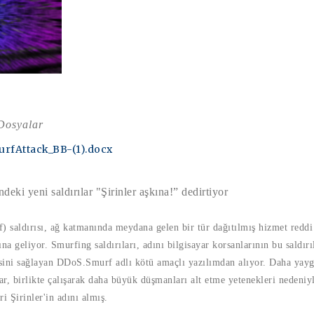
 Dosyalar
urfAttack_BB-(1).docx
deki yeni saldırılar "Şirinler aşkına!” dedirtiyor
f) saldırısı, ağ katmanında meydana gelen bir tür dağıtılmış hizmet red
ına geliyor. Smurfing saldırıları, adını bilgisayar korsanlarının bu saldırı
sini sağlayan DDoS.Smurf adlı kötü amaçlı yazılımdan alıyor. Daha yayg
lar, birlikte çalışarak daha büyük düşmanları alt etme yetenekleri nedeniy
ri Şirinler'in adını almış.