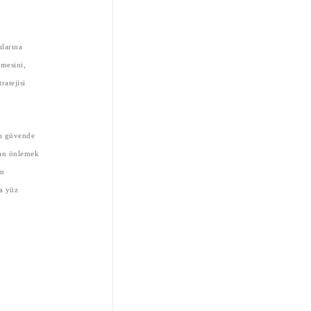
ılarına
tmesini,
ratejisi
şı güvende
dan önlemek
ün
da yüz