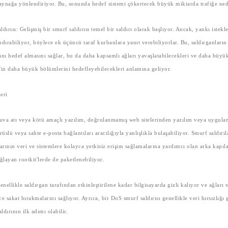
kaynağa yönlendiriyor. Bu, sonunda hedef sistemi çökertecek büyük miktarda trafiğe ne
dırısı:
Gelişmiş bir smurf saldırısı temel bir saldırı olarak başlıyor. Ancak, yankı istekle
ndırabiliyor, böylece ek üçüncü taraf kurbanlara yanıt verebiliyorlar. Bu, saldırganların
anı hedef almasını sağlar, bu da daha kapsamlı ağları yavaşlatabilecekleri ve daha büyü
'in daha büyük bölümlerini hedefleyebilecekleri anlamına geliyor.
leri
ruva atı veya kötü amaçlı yazılım, doğrulanmamış web sitelerinden yazılım veya uygula
rüslü veya sahte e-posta bağlantıları aracılığıyla yanlışlıkla bulaşabiliyor. Smurf saldırıla
arının veri ve sistemlere kolayca yetkisiz erişim sağlamalarına yardımcı olan arka kapıl
ağlayan rootkit'lerde de paketlenebiliyor.
ellikle saldırgan tarafından etkinleştirilene kadar bilgisayarda gizli kalıyor ve ağları 
e sakat bırakmalarını sağlıyor. Ayrıca, bir DoS smurf saldırısı genellikle veri hırsızlığı 
aldırının ilk adımı olabilir.