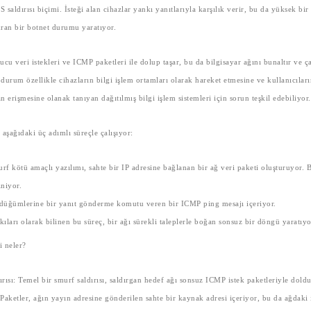
saldırısı biçimi. İsteği alan cihazlar yankı yanıtlarıyla karşılık verir, bu da yüksek bi
turan bir botnet durumu yaratıyor.
cu veri istekleri ve ICMP paketleri ile dolup taşar, bu da bilgisayar ağını bunaltır ve ç
 durum özellikle cihazların bilgi işlem ortamları olarak hareket etmesine ve kullanıcılar
 erişmesine olanak tanıyan dağıtılmış bilgi işlem sistemleri için sorun teşkil edebiliyor
ı aşağıdaki üç adımlı süreçle çalışıyor:
f kötü amaçlı yazılımı, sahte bir IP adresine bağlanan bir ağ veri paketi oluşturuyor. 
iniyor.
 düğümlerine bir yanıt gönderme komutu veren bir ICMP ping mesajı içeriyor.
ları olarak bilinen bu süreç, bir ağı sürekli taleplerle boğan sonsuz bir döngü yaratıy
ri neler?
rısı:
Temel bir smurf saldırısı, saldırgan hedef ağı sonsuz ICMP istek paketleriyle dol
Paketler, ağın yayın adresine gönderilen sahte bir kaynak adresi içeriyor, bu da ağdaki i