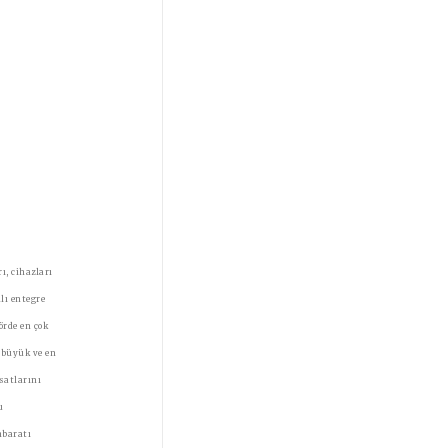
ı, cihazları
lı entegre
örde en çok
 büyük ve en
rsatlarını
u
hbaratı