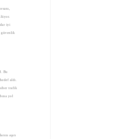
orsanı,
klüyor.
dar iyi
i güvenlik
d. Bu
hedef aldı.
siber trafik
ybına yol
rını aşırı