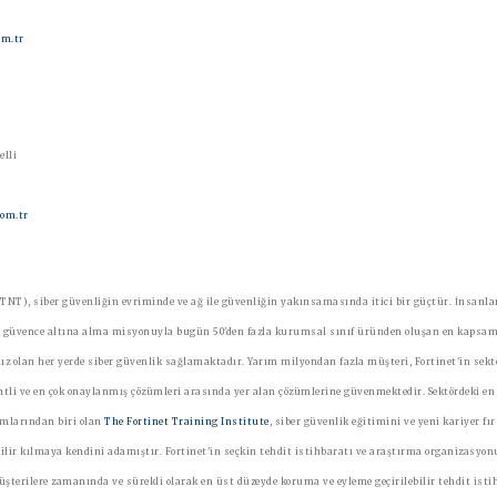
om.tr
ovelli
com.tr
NT), siber güvenliğin evriminde ve ağ ile güvenliğin yakınsamasında itici bir güçtür. İnsanlar
rde güvence altına alma misyonuyla bugün 50'den fazla kurumsal sınıf üründen oluşan en kapsam
ınız olan her yerde siber güvenlik sağlamaktadır. Yarım milyondan fazla müşteri, Fortinet'in sekt
ntli ve en çok onaylanmış çözümleri arasında yer alan çözümlerine güvenmektedir. Sektördeki en
amlarından biri olan
The Fortinet Training Institute
, siber güvenlik eğitimini ve yeni kariyer fı
bilir kılmaya kendini adamıştır. Fortinet'in seçkin tehdit istihbaratı ve araştırma organizasyon
üşterilere zamanında ve sürekli olarak en üst düzeyde koruma ve eyleme geçirilebilir tehdit isti