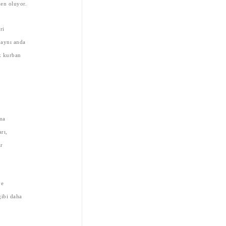
den oluyor.
ri
 aynı anda
k kurban
ma
rı,
ar
ve
gibi daha