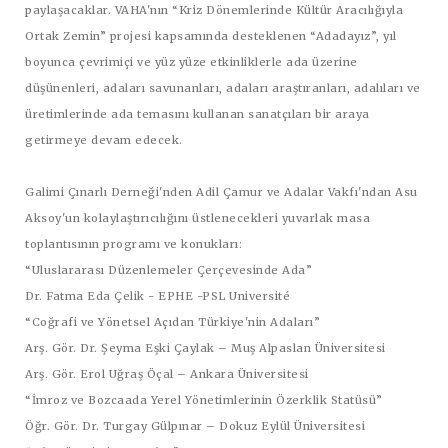
paylaşacaklar. VAHA'nın “Kriz Dönemlerinde Kültür Aracılığıyla
Ortak Zemin” projesi kapsamında desteklenen “Adadayız”, yıl
boyunca çevrimiçi ve yüz yüze etkinliklerle ada üzerine
düşünenleri, adaları savunanları, adaları araştıranları, adalıları ve
üretimlerinde ada temasını kullanan sanatçıları bir araya
getirmeye devam edecek.
Galimi Çınarlı Derneği'nden Adil Çamur ve Adalar Vakfı'ndan Asu
Aksoy'un kolaylaştırıcılığını üstlenecekleri yuvarlak masa
toplantısının programı ve konukları:
“Uluslararası Düzenlemeler Çerçevesinde Ada”
Dr. Fatma Eda Çelik - EPHE -PSL Université
“Coğrafi ve Yönetsel Açıdan Türkiye'nin Adaları”
Arş. Gör. Dr. Şeyma Eşki Çaylak – Muş Alpaslan Üniversitesi
Arş. Gör. Erol Uğraş Öçal – Ankara Üniversitesi
“İmroz ve Bozcaada Yerel Yönetimlerinin Özerklik Statüsü”
Öğr. Gör. Dr. Turgay Gülpınar – Dokuz Eylül Üniversitesi