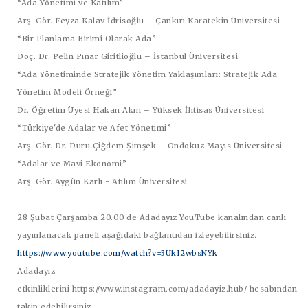
“Ada Yönetimi ve Katılım”
Arş. Gör. Feyza Kalav İdrisoğlu – Çankırı Karatekin Üniversitesi
“Bir Planlama Birimi Olarak Ada”
Doç. Dr. Pelin Pınar Giritlioğlu – İstanbul Üniversitesi
“Ada Yönetiminde Stratejik Yönetim Yaklaşımları: Stratejik Ada
Yönetim Modeli Örneği”
Dr. Öğretim Üyesi Hakan Akın – Yüksek İhtisas Üniversitesi
“Türkiye'de Adalar ve Afet Yönetimi”
Arş. Gör. Dr. Duru Çiğdem Şimşek – Ondokuz Mayıs Üniversitesi
“Adalar ve Mavi Ekonomi”
Arş. Gör. Aygün Karlı - Atılım Üniversitesi
28 Şubat Çarşamba 20.00'de Adadayız YouTube kanalından canlı
yayınlanacak paneli aşağıdaki bağlantıdan izleyebilirsiniz.
https://www.youtube.com/watch?v=3UkI2wbsNYk
Adadayız
etkinliklerini https://www.instagram.com/adadayiz.hub/ hesabından
takip edebilirsiniz.