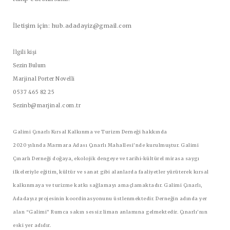
İletişim için: hub.adadayiz@gmail.com
İlgili kişi
Sezin Bulum
Marjinal Porter Novelli
0537 465 82 25
Sezinb@marjinal.com.tr
Galimi Çınarlı Kırsal Kalkınma ve Turizm Derneği hakkında
2020 yılında Marmara Adası Çınarlı Mahallesi'nde kurulmuştur. Galimi
Çınarlı Derneği doğaya, ekolojik dengeye ve tarihi-kültürel mirasa saygı
ilkeleriyle eğitim, kültür ve sanat gibi alanlarda faaliyetler yürüterek kırsal
kalkınmaya ve turizme katkı sağlamayı amaçlamaktadır. Galimi Çınarlı,
Adadayız projesinin koordinasyonunu üstlenmektedir. Derneğin adında yer
alan “Galimi” Rumca sakın sessiz liman anlamına gelmektedir. Çınarlı'nın
eski yer adıdır.