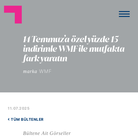
14 Temmuz’a özel yüzde 15
indirimle WMF ile mutfakta
fark yaratın
WMF
marka
11.07.2025
TÜM BÜLTENLER
Bültene Ait Görseller