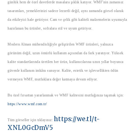
günlük hem de özel davetlerde masalara şıklık katıyor. WMF'nin zamansız
tasarımları, yemeklerinizi sadece lezzetli değil, aynı zamanda görsel olarak
da etkileyici hale getiriyor. Cam ve çelik gibi kaliteli malzemelerin uyumuyla
hazırlanan bu ürünler, sofralara stil ve uyum getiriyor.
Modern Alman mühendisliğiyle geliştirilen WMF ürünleri, yalnızca
görünüm değil, uzun ömürlü kullanım açısından da fark yaratıyor. Yüksek
kalite standartlarında üretilen her ürün, kullanıcılarına uzun yıllar boyunca
güvenle kullanım imkânı sunuyor. Kalite, estetik ve işlevsellikten ödün
vermeyen WMF, mutfaklara değer katmaya devam ediyor.
Bu özel fırsattan yararlanmak ve WMF kalitesini mutfağınıza taşımak için:
https://www.wmf.com.tr/
https://we.tl/t-
Tüm görseller için tıklayınız:
XNL0GcDmV5