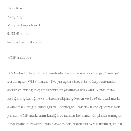
İlgili Kişi
Barış Engin
Marjinal Porter Novelli
0533 415 49 50
barise@marjinal.com.tr
WMF hakkında
1853 yılında Daniel Straub tarafından Geislingen an der Steige, Almanya'da
kurulmuştur. ​WMF markası 170 yılı aşkın süredir üst düzey restoranlar,
oteller ve evler için eşsiz deneyimler yaratmaya odaklanır. Alman metal
işçiliğinin güzelliğine ve mükemmelliğine güvenen ve 1930'da ticari marka
olarak tescil ettiği Cromargan ve Cromargan Protect® teknolojileriyle fark
yaratan WMF markasının kimliğinde tasarım her zaman ön planda olmuştur.
Profesyonel dünyadan ilham alarak ev için tasarlanan WMF ürünleri, en üst