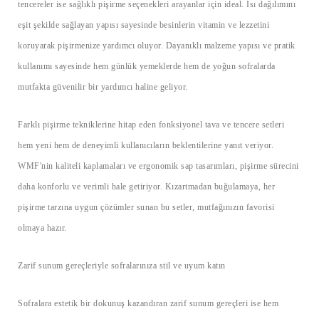
tencereler ise sağlıklı pişirme seçenekleri arayanlar için ideal. Isı dağılımını
eşit şekilde sağlayan yapısı sayesinde besinlerin vitamin ve lezzetini
koruyarak pişirmenize yardımcı oluyor. Dayanıklı malzeme yapısı ve pratik
kullanımı sayesinde hem günlük yemeklerde hem de yoğun sofralarda
mutfakta güvenilir bir yardımcı haline geliyor.
Farklı pişirme tekniklerine hitap eden fonksiyonel tava ve tencere setleri
hem yeni hem de deneyimli kullanıcıların beklentilerine yanıt veriyor.
WMF'nin kaliteli kaplamaları ve ergonomik sap tasarımları, pişirme sürecini
daha konforlu ve verimli hale getiriyor. Kızartmadan buğulamaya, her
pişirme tarzına uygun çözümler sunan bu setler, mutfağınızın favorisi
olmaya hazır.
Zarif sunum gereçleriyle sofralarınıza stil ve uyum katın
Sofralara estetik bir dokunuş kazandıran zarif sunum gereçleri ise hem