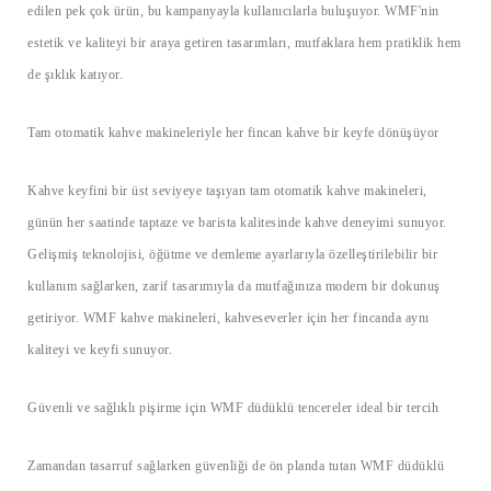
edilen pek çok ürün, bu kampanyayla kullanıcılarla buluşuyor. WMF'nin
estetik ve kaliteyi bir araya getiren tasarımları, mutfaklara hem pratiklik hem
de şıklık katıyor.
Tam otomatik kahve makineleriyle her fincan kahve bir keyfe dönüşüyor
Kahve keyfini bir üst seviyeye taşıyan tam otomatik kahve makineleri,
günün her saatinde taptaze ve barista kalitesinde kahve deneyimi sunuyor.
Gelişmiş teknolojisi, öğütme ve demleme ayarlarıyla özelleştirilebilir bir
kullanım sağlarken, zarif tasarımıyla da mutfağınıza modern bir dokunuş
getiriyor. WMF kahve makineleri, kahveseverler için her fincanda aynı
kaliteyi ve keyfi sunuyor.
Güvenli ve sağlıklı pişirme için WMF düdüklü tencereler ideal bir tercih
Zamandan tasarruf sağlarken güvenliği de ön planda tutan WMF düdüklü