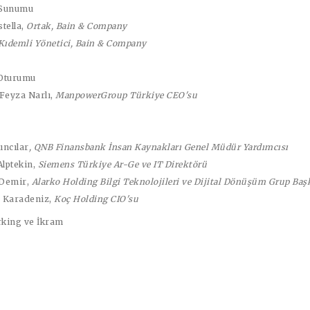
 Sunumu
tella
,
Ortak, Bain & Company
Kıdemli Yönetici, Bain & Company
Oturumu
Feyza Narlı
,
ManpowerGroup Türkiye CEO'su
ıncılar
, QNB Finansbank İnsan Kaynakları Genel Müdür Yardımcısı
lptekin
,
Siemens Türkiye Ar-Ge ve IT Direktörü
 Demir
,
Alarko Holding Bilgi Teknolojileri ve Dijital Dönüşüm Grup Baş
 Karadeniz
,
Koç Holding CIO'su
king ve İkram