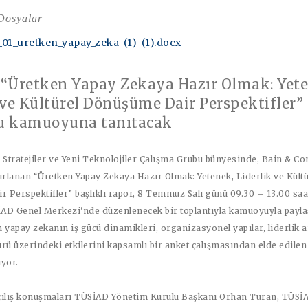
 Dosyalar
_01_uretken_yapay_zeka-(1)-(1).docx
“Üretken Yapay Zekaya Hazır Olmak: Yete
 ve Kültürel Dönüşüme Dair Perspektifler”
u kamuoyuna tanıtacak
 Stratejiler ve Yeni Teknolojiler Çalışma Grubu bünyesinde, Bain & C
ırlanan “
Üretken Yapay Zekaya Hazır Olmak: Yetenek, Liderlik ve Kültü
r Perspektifler
” başlıklı rapor,
8 Temmuz Salı
günü
09.30 – 13.00
saa
AD Genel Merkezi
'nde düzenlenecek bir toplantıyla kamuoyuyla payla
 yapay zekanın iş gücü dinamikleri, organizasyonel yapılar, liderlik a
rü üzerindeki etkilerini kapsamlı bir anket çalışmasından elde edilen
ıyor.
çılış konuşmaları
TÜSİAD Yönetim Kurulu Başkanı Orhan Turan
,
TÜSİ