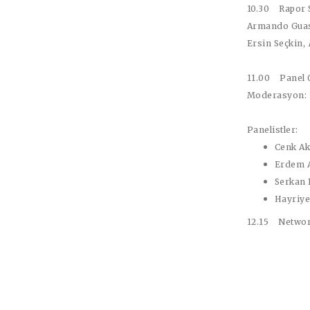
10.30 Rapor
Armando Guas
Ersin Seçkin
,
11.00 Panel 
Moderasyon
:
Panelistler:
Cenk Ak
Erdem A
Serkan
Hayriye
12.15 Networ