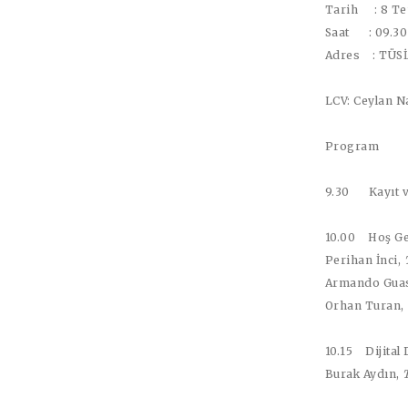
Tarih : 8 Te
Saat : 09.30
Adres : TÜSİ
LCV:
Ceylan N
Program
9.30
Kayıt 
10.00 Hoş Ge
Perihan İnci
,
Armando Guas
Orhan Turan
,
10.15 Dijital
Burak Aydın
,