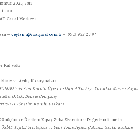
mmuz 2025, Salı
-13.00
AD Genel Merkezi
aza –
ceylann@marjinal.com.tr
- 0533 927 23 94
ve Kahvaltı
ldiniz ve
Açılış Konuşmaları
TÜSİAD Yönetim Kurulu Üyesi ve Dijital Türkiye Yuvarlak Masası Başka
tella
,
Ortak, Bain & Company
TÜSİAD Yönetim Kurulu Başkanı
 Dönüşüm ve Üretken Yapay Zeka Ekseninde Değerlendirmeler
TÜSİAD Dijital Stratejiler ve Yeni Teknolojiler Çalışma Grubu Başkanı