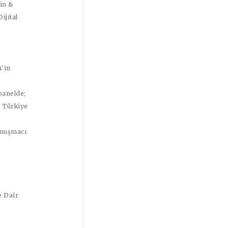
in &
ijital
n
'in
panelde;
 Türkiye
nuşmacı
e Dair