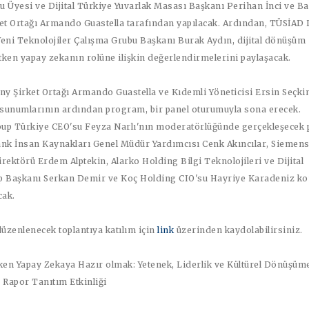
u Üyesi ve Dijital Türkiye Yuvarlak Masası Başkanı Perihan İnci
ve
Ba
et Ortağı Armando Guastella
tarafından yapılacak. Ardından,
TÜSİAD D
 Yeni Teknolojiler Çalışma Grubu Başkanı Burak Aydın
, dijital dönüşüm
tken yapay zekanın rolüne ilişkin değerlendirmelerini paylaşacak.
y Şirket Ortağı Armando Guastella
ve
Kıdemli Yöneticisi Ersin Seçki
n sunumlarının ardından program, bir panel oturumuyla sona erecek.
p Türkiye CEO'su Feyza Narlı
'nın moderatörlüğünde gerçekleşecek 
k İnsan Kaynakları Genel Müdür Yardımcısı Cenk Akıncılar
,
Siemens
irektörü Erdem Alptekin
,
Alarko Holding Bilgi Teknolojileri ve Dijital
 Başkanı Serkan Demir
ve
Koç Holding CIO'su Hayriye Karadeniz
ko
cak.
düzenlenecek toplantıya katılım için
link
üzerinden kaydolabilirsiniz.
en Yapay Zekaya Hazır olmak: Yetenek, Liderlik ve Kültürel Dönüşüm
 Rapor Tanıtım Etkinliği