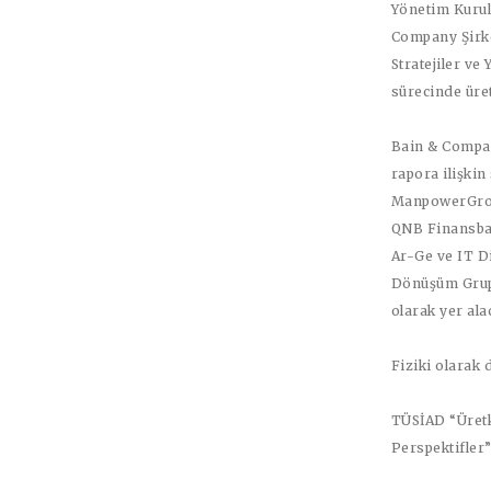
Yönetim Kurul
Company Şirk
Stratejiler ve
sürecinde üre
Bain & Compan
rapora ilişki
ManpowerGrou
QNB Finansban
Ar-Ge ve IT D
Dönüşüm Grup
olarak yer ala
Fiziki olarak 
TÜSİAD “Üretk
Perspektifler”