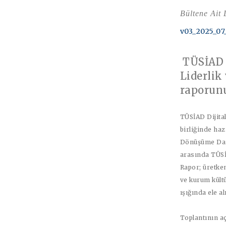
Bültene Ait
v03_2025_07
TÜSİAD 
Liderlik
raporun
TÜSİAD Dijital
birliğinde haz
Dönüşüme Dai
arasında
TÜSİ
Rapor; üretken
ve kurum kültü
ışığında ele al
Toplantının a