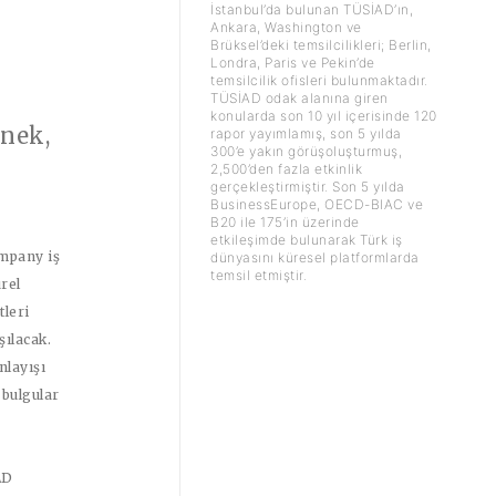
İstanbul’da bulunan TÜSİAD’ın,
Ankara, Washington ve
Brüksel’deki temsilcilikleri; Berlin,
Londra, Paris ve Pekin’de
temsilcilik ofisleri bulunmaktadır.
TÜSİAD odak alanına giren
konularda son 10 yıl içerisinde 120
nek,
rapor yayımlamış, son 5 yılda
300’e yakın görüşoluşturmuş,
2,500’den fazla etkinlik
gerçekleştirmiştir. Son 5 yılda
BusinessEurope, OECD-BIAC ve
B20 ile 175’in üzerinde
etkileşimde bulunarak Türk iş
ompany iş
dünyasını küresel platformlarda
temsil etmiştir.
rel
tleri
şılacak.
nlayışı
 bulgular
AD