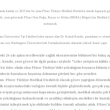
lında katılan ve 2021'den bu yana Pfizer Türkiye Medikal Direktörü olarak başarıyla g
dir,
yeni görevinde Pfizer Orta Doğu, Rusya ve Afrika (MERA) Bölgesi'nin Medikal Li
üstlenecek.
ara Üniversitesi Tıp Fakültesi'nden mezun olan Dr. Kemal Kendir, pazarlama ve yönet
anı sıra Washington Üniversitesi'nde Farmakoekonomi alanında yüksek lisans yaptı.
eki 24 yılı aşkın tecrübesiyle sağlık ekosistemine bütünsel bir bakış aç
. Kendir
, yeni görevi ile ilgili şunları söyledi: “Lider yetiştiren kültür
bir lider okulu olan Pfizer Türkiye'deki yolculuğum boyunca bilimin 
ümlerin hastaların hayatına dokunma gücünü her gün yeniden
m. Pfizer Türkiye Medikal Direktörü olarak görev yaptığım dönemde
nik araştırmalardaki varlığını önemli ölçüde güçlendirmek, gerçek ya
en erişim programlarının kapsamını genişletmek, medikal alanda çok k
m yolculuğunu hızlandırmak ve yenilikçi etkileşim modelleri ile hastal
şimini iyileştirmek için ekibimle birlikte önemli adımlar attık. Pfizer'i