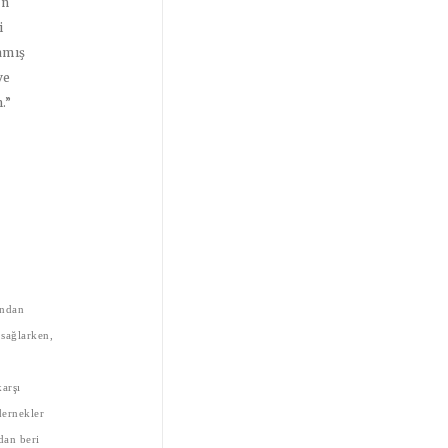
en
i
amış
ve
.”
andan
 sağlarken,
karşı
dernekler
dan beri