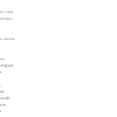
örev yapan
derliğini
im alanında
ısı
 odağıyla
ve
,
şam
anallı
arın
n