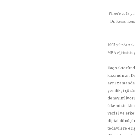
Pfizer'e 2018 yı
Dr. Kemal Ken
1995 yılında Ank
MBA eğitiminin y
İlaç sektöründ
kazandıran
Dr
aynı zamanda 
yenilikçi çöz
deneyimliyoru
ülkemizin kli
verisi ve erk
dijital dönüşü
tedavilere eri