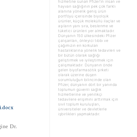
hizmetine sunan Pfizer’in insan ve
hayvan sağlığının pek çok farklı
alanına yönelik geniş ürün
portföyü içerisinde biyolojik
ürünler, küçük moleküllü ilaçlar ve
aşıların yanı sıra, beslenme ve
tüketici ürünleri yer almaktadır.
Dünyanın 150 ülkesindeki Pfizer
çalışanları, önleyici tıbbı ve
çağımızın en korkulan
hastalıklarına yönelik tedavileri ve
bir bütün olarak sağlığı
geliştirmek ve iyileştirmek için
çalışmaktadır. Dünyanın önde
gelen biyofarmasötik şirketi
olarak üzerine düşen
sorumluluğun bilincinde olan
Pfizer, dünyanın dört bir yanında
toplumun güvenli sağlık
hizmetlerine ve yenilikçi
tedavilere erişimini arttırmak için
sivil toplum kuruluşları,
i.docx
üniversiteler ve devletlerle
işbirlikleri yapmaktadır.
ine Dr.