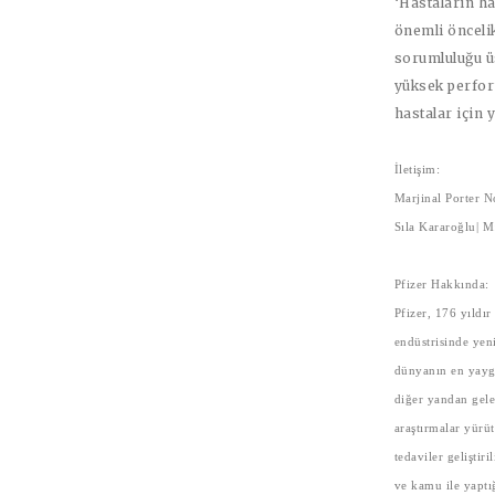
‘Hastaların ha
önemli önceli
sorumluluğu ü
yüksek perform
hastalar için 
İletişim:
Marjinal Porter N
Sıla Kararoğlu| 
Pfizer Hakkında:
Pfizer, 176 yıldır
endüstrisinde yeni
dünyanın en yaygın
diğer yandan gele
araştırmalar yürüt
tedaviler geliştir
ve kamu ile yaptığ