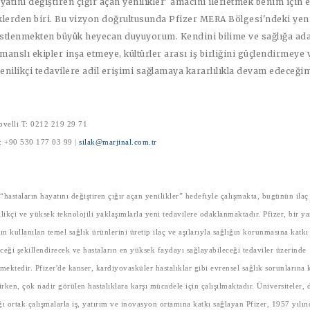
yatını değiştiren çığır açan yenilikler' amacını ilerletmek benim için 
klerden biri. Bu vizyon doğrultusunda Pfizer MERA Bölgesi'ndeki yen
stlenmekten büyük heyecan duyuyorum. Kendini bilime ve sağlığa ad
anslı ekipler inşa etmeye, kültürler arası iş birliğini güçlendirmeye 
yenilikçi tedavilere adil erişimi sağlamaya kararlılıkla devam edeceğim
ovelli T: 0212 219 29 71
M: +90 530 177 03 99 |
silak@marjinal.com.tr
 “hastaların hayatını değiştiren çığır açan yenilikler” hedefiyle çalışmakta, bugünün ilaç
likçi ve yüksek teknolojili yaklaşımlarla yeni tedavilere odaklanmaktadır. Pfizer, bir y
 kullanılan temel sağlık ürünlerini üretip ilaç ve aşılarıyla sağlığın korunmasına katkı
ceği şekillendirecek ve hastaların en yüksek faydayı sağlayabileceği tedaviler üzerinde
mektedir. Pfizer'de kanser, kardiyovasküler hastalıklar gibi evrensel sağlık sorunlarına 
ilirken, çok nadir görülen hastalıklara karşı mücadele için çalışılmaktadır. Üniversiteler, 
ı ortak çalışmalarla iş, yatırım ve inovasyon ortamına katkı sağlayan Pfizer, 1957 yılın