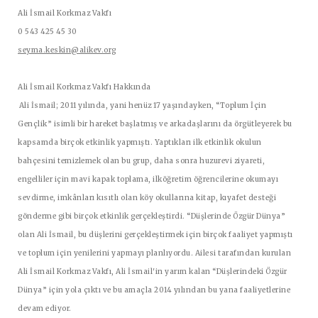
Ali İsmail Korkmaz Vakfı
0 543 425 45 30
seyma.keskin@alikev.org
Ali İsmail Korkmaz Vakfı Hakkında
Ali İsmail; 2011 yılında, yani henüz 17 yaşındayken, “Toplum İçin
Gençlik” isimli bir hareket başlatmış ve arkadaşlarını da örgütleyerek bu
kapsamda birçok etkinlik yapmıştı. Yaptıkları ilk etkinlik okulun
bahçesini temizlemek olan bu grup, daha sonra huzurevi ziyareti,
engelliler için mavi kapak toplama, ilköğretim öğrencilerine okumayı
sevdirme, imkânları kısıtlı olan köy okullarına kitap, kıyafet desteği
gönderme gibi birçok etkinlik gerçekleştirdi. “Düşlerinde Özgür Dünya”
olan Ali İsmail, bu düşlerini gerçekleştirmek için birçok faaliyet yapmıştı
ve toplum için yenilerini yapmayı planlıyordu. Ailesi tarafından kurulan
Ali İsmail Korkmaz Vakfı, Ali İsmail'in yarım kalan “Düşlerindeki Özgür
Dünya” için yola çıktı ve bu amaçla 2014 yılından bu yana faaliyetlerine
devam ediyor.