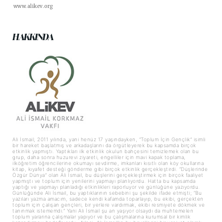
www.alikev.org
HAKKINDA
Ali İsmail; 2011 yılında, yani henüz 17 yaşındayken, “Toplum İçin Gençlik” isimli
bir hareket başlatmış ve arkadaşlarını da örgütleyerek bu kapsamda birçok
etkinlik yapmıştı. Yaptıkları ilk etkinlik okulun bahçesini temizlemek olan bu
grup, daha sonra huzurevi ziyareti, engelliler için mavi kapak toplama,
ilköğretim öğrencilerine okumayı sevdirme, imkanları kısıtlı olan köy okullarına
kitap, kıyafet desteği gönderme gibi birçok etkinlik gerçekleştirdi. “Düşlerinde
Özgür Dünya” olan Ali İsmail, bu düşlerini gerçekleştirmek için birçok faaliyet
yapmıştı ve toplum için yenilerini yapmayı planlıyordu. Hatta bu kapsamda
yaptığı ve yapmayı planladığı etkinlikleri raporluyor ve günlüğüne yazıyordu.
Günlüğünde Ali İsmail, bu yaptıklarının sebebini şu şekilde ifade etmişti; “Bu
yazıları yazma amacım, sadece kendi kafamda toparlayıp, bu ekibi, gerçekten
toplum için çalışan gençleri, bir yerlere vardırmak, ekibi resmiyete dökmek ve
tanınmak istememdi.” Yani Ali İsmail şu an yaşıyor olsaydı da muhtemelen
toplum yararına çalışmalar yapıyor ve bu çalışmalarına kurumsal bir kimlik