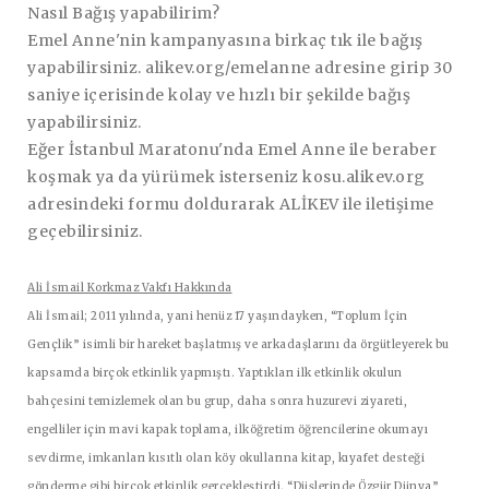
Nasıl Bağış yapabilirim?
Emel Anne'nin kampanyasına birkaç tık ile bağış
yapabilirsiniz.
alikev.org/emelanne
adresine girip 30
saniye içerisinde kolay ve hızlı bir şekilde bağış
yapabilirsiniz.
Eğer İstanbul Maratonu'nda Emel Anne ile beraber
koşmak ya da yürümek isterseniz
kosu.alikev.org
adresindeki formu doldurarak ALİKEV ile iletişime
geçebilirsiniz.
Ali İsmail Korkmaz Vakfı Hakkında
Ali İsmail; 2011 yılında, yani henüz 17 yaşındayken, “Toplum İçin
Gençlik” isimli bir hareket başlatmış ve arkadaşlarını da örgütleyerek bu
kapsamda birçok etkinlik yapmıştı. Yaptıkları ilk etkinlik okulun
bahçesini temizlemek olan bu grup, daha sonra huzurevi ziyareti,
engelliler için mavi kapak toplama, ilköğretim öğrencilerine okumayı
sevdirme, imkanları kısıtlı olan köy okullarına kitap, kıyafet desteği
gönderme gibi birçok etkinlik gerçekleştirdi. “Düşlerinde Özgür Dünya”