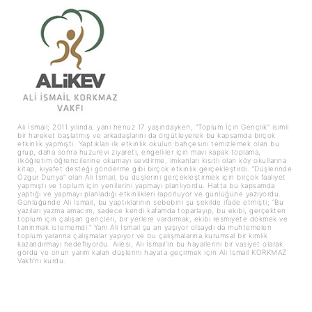
Ali İsmail; 2011 yılında, yani henüz 17 yaşındayken, “Toplum İçin Gençlik” isimli
bir hareket başlatmış ve arkadaşlarını da örgütleyerek bu kapsamda birçok
etkinlik yapmıştı. Yaptıkları ilk etkinlik okulun bahçesini temizlemek olan bu
grup, daha sonra huzurevi ziyareti, engelliler için mavi kapak toplama,
ilköğretim öğrencilerine okumayı sevdirme, imkanları kısıtlı olan köy okullarına
kitap, kıyafet desteği gönderme gibi birçok etkinlik gerçekleştirdi. “Düşlerinde
Özgür Dünya” olan Ali İsmail, bu düşlerini gerçekleştirmek için birçok faaliyet
yapmıştı ve toplum için yenilerini yapmayı planlıyordu. Hatta bu kapsamda
yaptığı ve yapmayı planladığı etkinlikleri raporluyor ve günlüğüne yazıyordu.
Günlüğünde Ali İsmail, bu yaptıklarının sebebini şu şekilde ifade etmişti; “Bu
yazıları yazma amacım, sadece kendi kafamda toparlayıp, bu ekibi, gerçekten
toplum için çalışan gençleri, bir yerlere vardırmak, ekibi resmiyete dökmek ve
tanınmak istememdi.” Yani Ali İsmail şu an yaşıyor olsaydı da muhtemelen
toplum yararına çalışmalar yapıyor ve bu çalışmalarına kurumsal bir kimlik
kazandırmayı hedefliyordu. Ailesi, Ali İsmail’in bu hayallerini bir vasiyet olarak
gördü ve onun yarım kalan düşlerini hayata geçirmek için Ali İsmail KORKMAZ
Vakfı’nı kurdu.